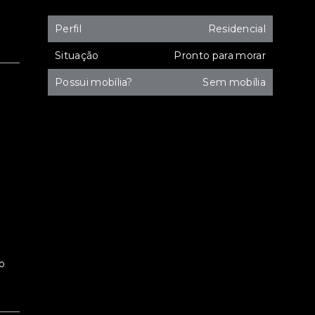
Perfil
Residencial
Situação
Pronto para morar
Possui mobília?
Sem mobília
xo