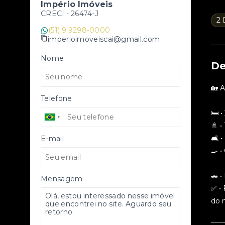
Império Imóveis
CRECI -
26474-J
2 
(51) 9 9298-0000
imperioimoveiscai@gmail.com
Nome
De
🏡 
Telefone
🛏️ 
🚿 •
🛋️ 
E-mail
🍳 •
🚗 
Mensagem
✅ •
do 