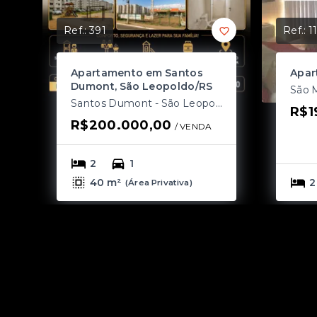
Ref.:
391
Ref.:
1
Apartamento em Santos
Apar
Dumont, São Leopoldo/RS
Santos Dumont - São Leopoldo/RS
R$1
R$200.000,00
/ 
VENDA
2
1
40 m²
2
(
Área Privativa
)