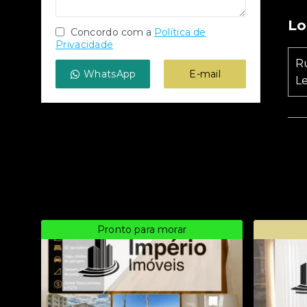
Lo
Concordo com a
Política de
Privacidade
R
WhatsApp
E-mail
L
Pronto para morar