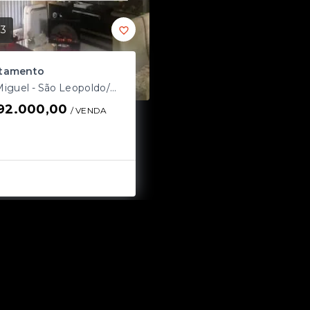
13
tamento
São Miguel - São Leopoldo/RS
92.000,00
/ 
VENDA