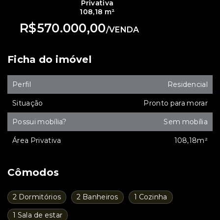
Privativa
108,18 m²
R$570.000,00
/
VENDA
Ficha do imóvel
Perfil
Residencial
Situação
Pronto para morar
Possui mobília?
Sem mobília
Área Privativa
108,18m²
Cômodos
2 Dormitórios
2 Banheiros
1 Cozinha
1 Sala de estar