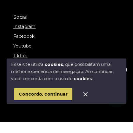
Social
Instagram
Facebook
Youtube
TikTok
Esse site utiliza
cookies
, que possibilitam uma
melhor experiência de navegação.
Ao continuar,
Olá! Estamos disponíveis para te ajudar.
você concorda com o uso de
cookies
.
© Copyright 2026 - Império Imóveis - Todos os
direitos reservados
Concordo, continuar
SITE PARA IMOBILIARIA
Início
Histórico
Favoritos