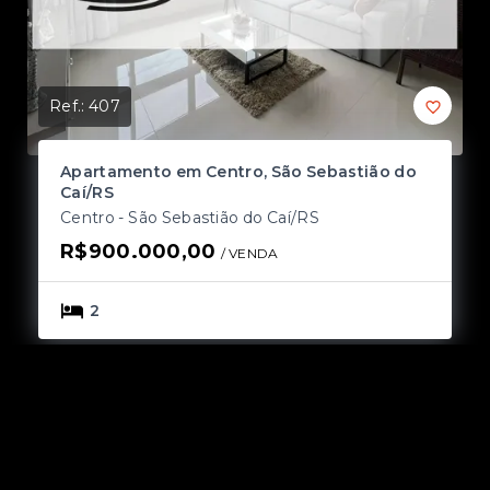
Ref.:
407
Ref
Apartamento em Centro, São Sebastião do
A
Caí/RS
Ce
Centro - São Sebastião do Caí/RS
R
R$900.000,00
/ 
VENDA
2