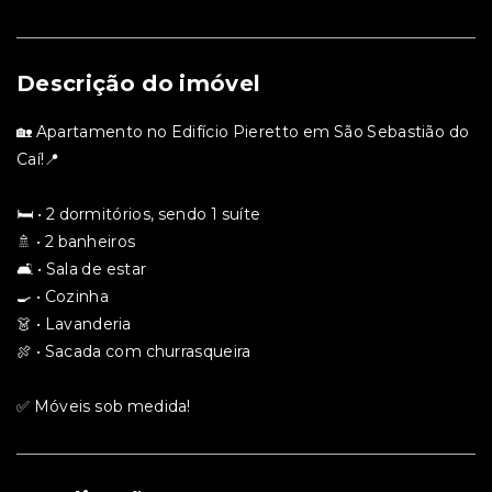
Descrição do imóvel
🏡 Apartamento no Edifício Pieretto em São Sebastião do
Caí!📍
🛏️ • 2 dormitórios, sendo 1 suíte
🚿 • 2 banheiros
🛋️ • Sala de estar
🍳 • Cozinha
👗 • Lavanderia
🍖 • Sacada com churrasqueira
✅ Móveis sob medida!