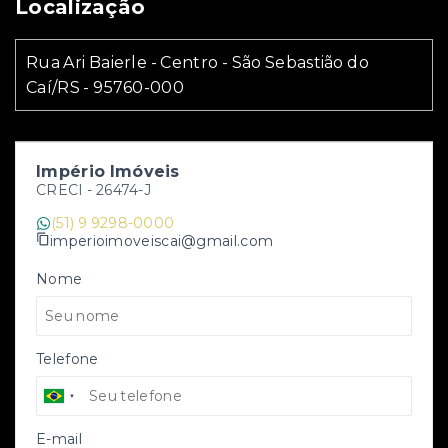
Localização
Rua Ari Baierle - Centro - São Sebastião do
Caí/RS
- 95760-000
Império Imóveis
CRECI -
26474-J
(51) 9 9298-0000
imperioimoveiscai@gmail.com
Nome
Telefone
E-mail