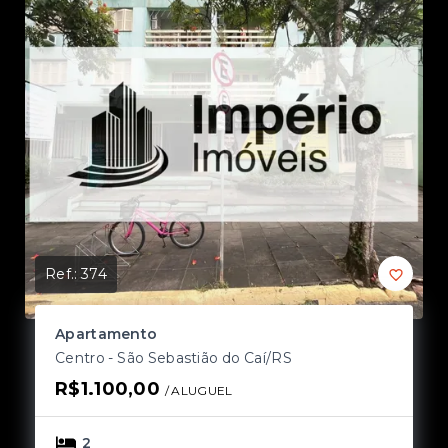
Ref.:
374
Ref
Apartamento
A
Centro - São Sebastião do Caí/RS
Ce
R$1.100,00
R
/ 
ALUGUEL
2