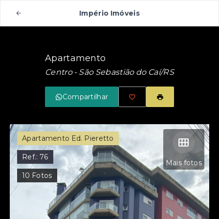
Império Imóveis
Apartamento
Centro - São Sebastião do Caí/RS
Compartilhar
Apartamento Ed. Pieretto
Ref.:
76
Mais fotos
10
Fotos