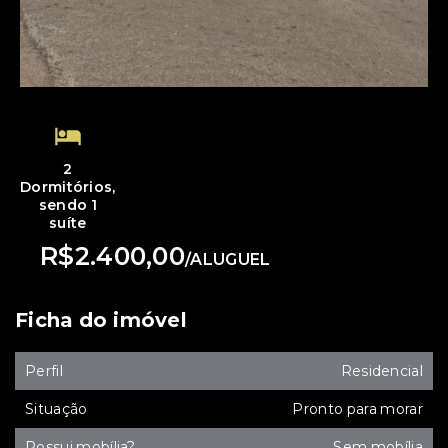
2
Dormitórios,
sendo 1
suíte
R$2.400,00
/
ALUGUEL
Ficha do imóvel
Perfil
Residencial
Situação
Pronto para morar
Possui mobília?
Sem mobília