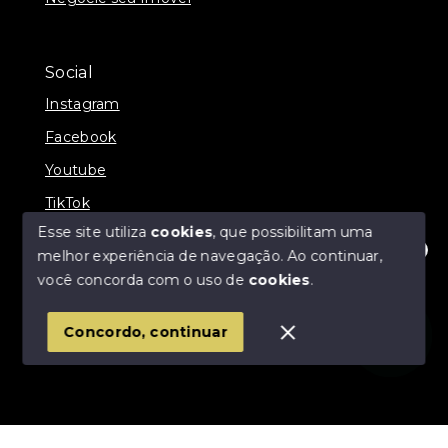
Social
Instagram
Facebook
Youtube
TikTok
Esse site utiliza
cookies
, que possibilitam uma
melhor experiência de navegação.
Ao continuar,
Olá! Estamos disponíveis para te ajudar.
você concorda com o uso de
cookies
.
© Copyright 2026 - Império Imóveis - Todos os
direitos reservados
Concordo, continuar
SITE PARA IMOBILIARIA