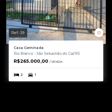
Ref.:
39
Ref
Casa Geminada
C
Rio Branco - São Sebastião do Caí/RS
Vi
R$265.000,00
R
/ 
VENDA
2
1