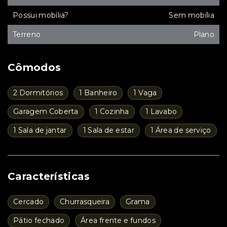
Possui mobília?
Sem mobília
Terreno
Plano
Cômodos
2 Dormitórios
1 Banheiro
1 Vaga
Garagem Coberta
1 Cozinha
1 Lavabo
1 Sala de jantar
1 Sala de estar
1 Área de serviço
Características
Cercado
Churrasqueira
Grama
Pátio fechado
Área frente e fundos