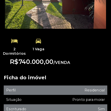
2
1 Vaga
Dormitórios
R$740.000,00
/
VENDA
Ficha do imóvel
Perfil
Residencial
Situação
Pronto para morar
Escriturado
Sim