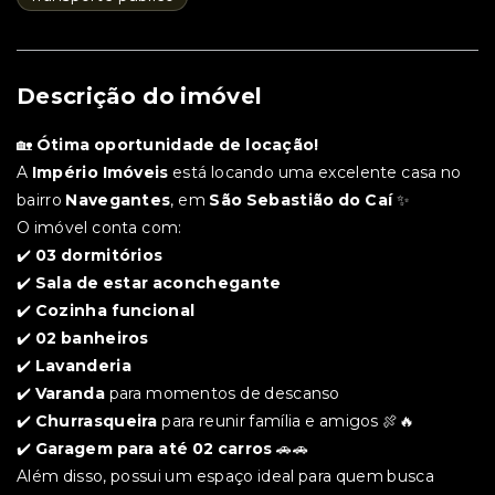
Descrição do imóvel
🏡
Ótima oportunidade de locação!
A
Império Imóveis
está locando uma excelente casa no
bairro
Navegantes
, em
São Sebastião do Caí
✨
O imóvel conta com:
✔️
03 dormitórios
✔️
Sala de estar aconchegante
✔️
Cozinha funcional
✔️
02 banheiros
✔️
Lavanderia
✔️
Varanda
para momentos de descanso
✔️
Churrasqueira
para reunir família e amigos 🍖🔥
✔️
Garagem para até 02 carros
🚗🚗
Além disso, possui um espaço ideal para quem busca