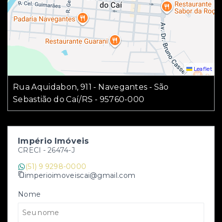
Leaflet
Rua Aquidabon, 911 - Navegantes - São
Sebastião do Caí/RS
- 95760-000
Império Imóveis
CRECI -
26474-J
(51) 9 9298-0000
imperioimoveiscai@gmail.com
Nome