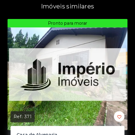
Imóveis similares
Pronto para morar
Ref.:
371
Ref
Casa de Alvenaria
C