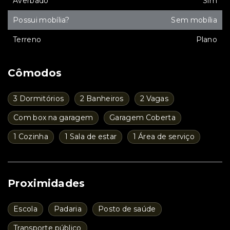
Averbado
Sim
Possui mobília?
Sem mobília
Terreno
Plano
Cômodos
3 Dormitórios
2 Banheiros
2 Vagas
Com box na garagem
Garagem Coberta
1 Cozinha
1 Sala de estar
1 Área de serviço
Proximidades
Escola
Padaria
Posto de saúde
Transporte público