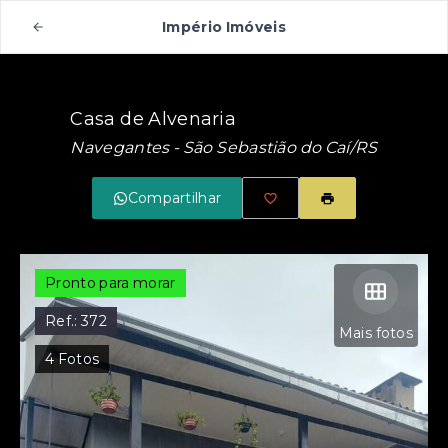
Império Imóveis
Casa de Alvenaria
Navegantes - São Sebastião do Caí/RS
Compartilhar
Pronto para morar
Ref.:
372
Mais fotos
4
Fotos