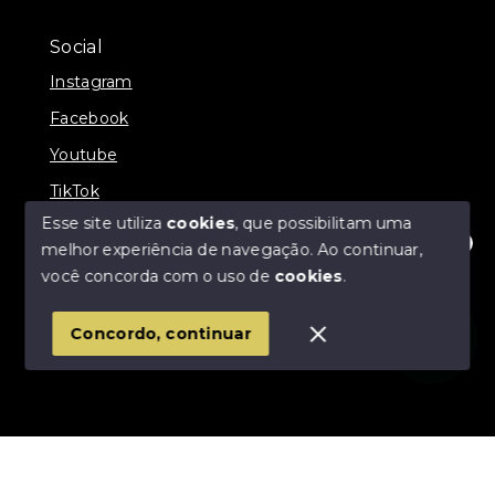
Social
Instagram
Facebook
Youtube
TikTok
Esse site utiliza
cookies
, que possibilitam uma
melhor experiência de navegação.
Ao continuar,
Olá! Estamos disponíveis para te ajudar.
você concorda com o uso de
cookies
.
© Copyright 2026 - Império Imóveis - Todos os
direitos reservados
Concordo, continuar
SITE PARA IMOBILIARIA
Início
Histórico
Favoritos