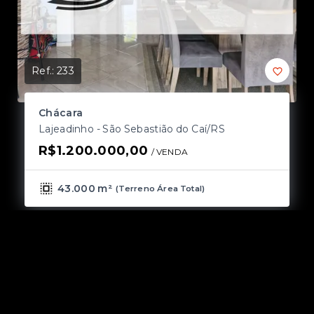
Ref.:
233
Ref
Chácara
C
Lajeadinho - São Sebastião do Caí/RS
C
R$1.200.000,00
R
/ 
VENDA
43.000 m²
(
Terreno Área Total
)