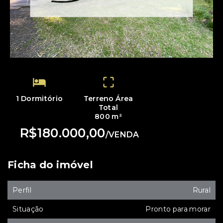
1 Dormitório
Terreno Área
Total
800 m²
R$180.000,00
/
VENDA
Ficha do imóvel
Perfil
Rural
Situação
Pronto para morar