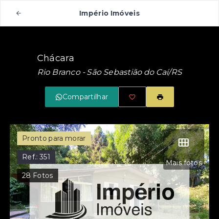
Império Imóveis
Chácara
Rio Branco - São Sebastião do Caí/RS
Compartilhar
Pronto para morar
Ref.:
351
Mais fotos
28
Fotos