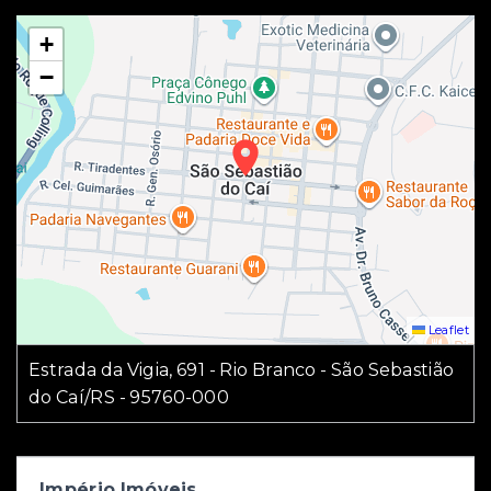
+
−
Leaflet
Estrada da Vigia, 691 - Rio Branco - São Sebastião
do Caí/RS
- 95760-000
Império Imóveis