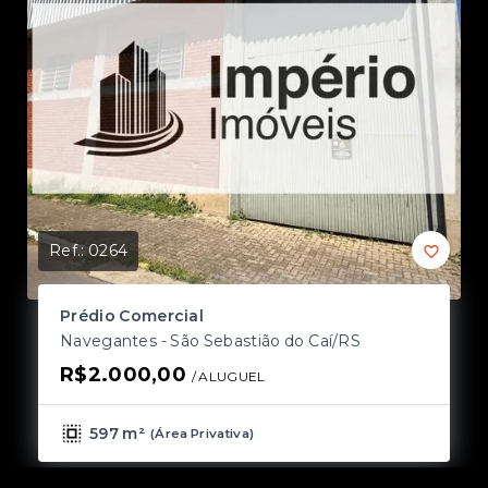
Ref.:
0264
Ref
Prédio Comercial
P
Navegantes - São Sebastião do Caí/RS
N
R$2.000,00
R
/ 
ALUGUEL
597 m²
(
Área Privativa
)