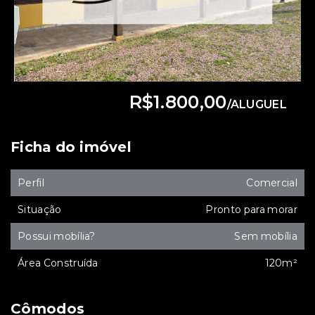
R$1.800,00
/
ALUGUEL
Ficha do imóvel
Perfil
Comercial
Situação
Pronto para morar
Possui mobília?
Sem mobília
Área Construída
120m²
Cômodos