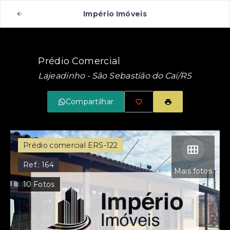
Império Imóveis
Prédio Comercial
Lajeadinho - São Sebastião do Caí/RS
Compartilhar
Prédio comercial ERS-122
Ref.:
164
Mais fotos
10
Fotos