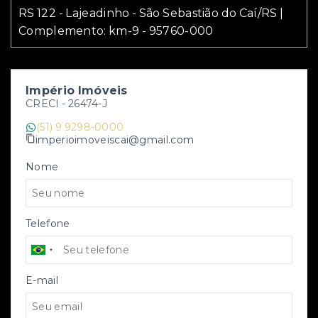
RS 122 - Lajeadinho - São Sebastião do Caí/RS |
Complemento: km-9
- 95760-000
Império Imóveis
CRECI -
26474-J
(51) 9 9298-0000
imperioimoveiscai@gmail.com
Nome
Telefone
E-mail