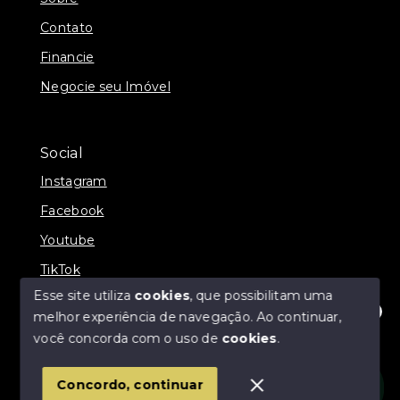
Contato
Financie
Negocie seu Imóvel
Social
Instagram
Facebook
Youtube
TikTok
Esse site utiliza
cookies
, que possibilitam uma
melhor experiência de navegação.
Ao continuar,
Olá! Estamos disponíveis para te ajudar.
você concorda com o uso de
cookies
.
© Copyright 2026 - Império Imóveis - Todos os
direitos reservados
Concordo, continuar
SITE PARA IMOBILIARIA