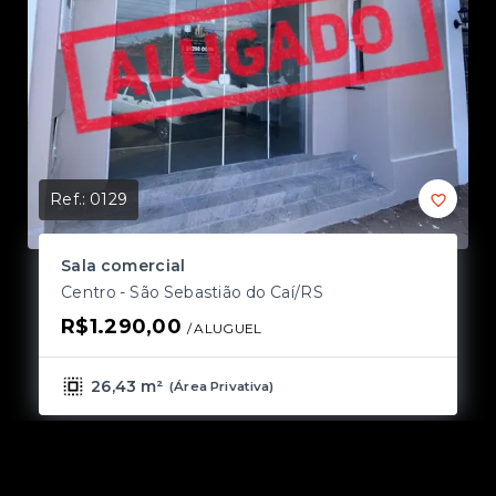
Ref.:
0129
Ref
Sala comercial
S
Centro - São Sebastião do Caí/RS
Ce
R$1.290,00
R
/ 
ALUGUEL
26,43 m²
(
Área Privativa
)