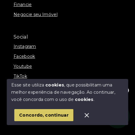
Financie
Negocie seu Imóvel
Social
Instagram
Facebook
Youtube
TikTok
Esse site utiliza
cookies
, que possibilitam uma
melhor experiência de navegação.
Ao continuar,
Olá! Estamos disponíveis para te ajudar.
você concorda com o uso de
cookies
.
© Copyright 2026 - Império Imóveis - Todos os
direitos reservados
Concordo, continuar
SITE PARA IMOBILIARIA