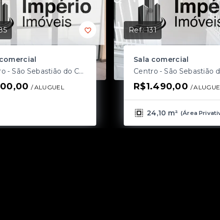
85
Ref.:
131
 comercial
Sala comercial
Centro - São Sebastião do Caí/RS
00,00
R$1.490,00
/ 
ALUGUEL
/ 
ALUGUE
24,10 m²
(
Área Privati