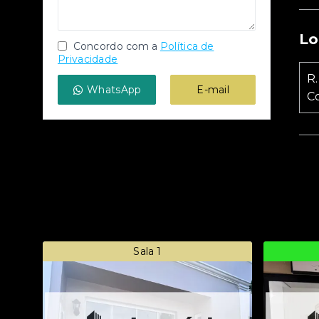
Lo
Concordo com a
Política de
Privacidade
R.
WhatsApp
E-mail
C
Sala 1