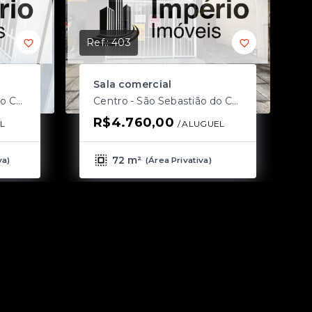
Ref.:
403
Sala comercial
Centro - São Sebastião do Caí/RS
Centro - São Sebastião do Caí/RS
R$4.760,00
L
/ 
ALUGUEL
72 m²
va
)
(
Área Privativa
)