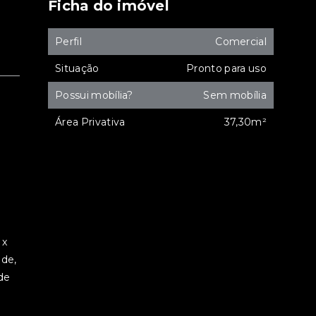
Ficha do imóvel
Perfil
Comercial
Situação
Pronto para uso
Possui mobília?
Sem mobília
Área Privativa
37,30m²
 x
ade,
de