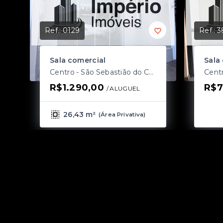
Ref.:
0129
Ref.:
3
Sala comercial
Sala
Centro - São Sebastião do Caí/RS
R$1.290,00
R$7
/ 
ALUGUEL
26,43 m²
(
Área Privativa
)