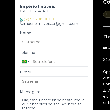
C
Império Imóveis
CRECI -
26474-J
1 
(51) 9 9298-0000
imperioimoveiscai@gmail.com
Nome
De
🏡 
Telefone
São
Opç
E-mail
dist
Con
2,10
Mensagem
e u
ent