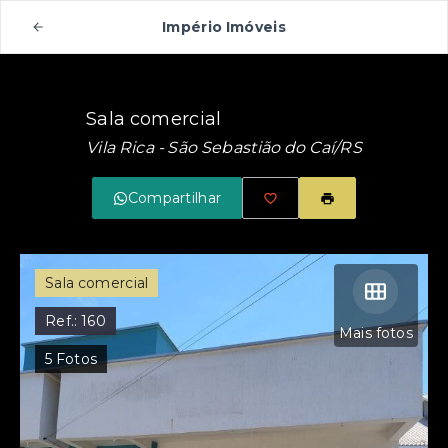
Império Imóveis
Sala comercial
Vila Rica - São Sebastião do Caí/RS
Compartilhar
Sala comercial
Ref.:
160
Mais fotos
5
Fotos