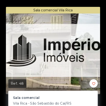
Sala comercial Vila Rica
Ref.:
48
Ref
Sala comercial
S
Vila Rica - São Sebastião do Caí/RS
Vi