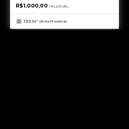
R$1.000,00
R
/ 
ALUGUEL
130 m²
(
Área Privativa
)