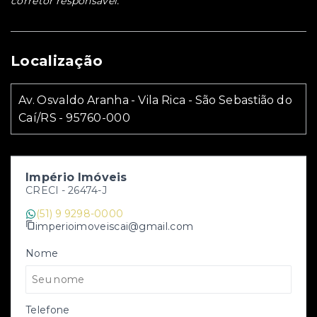
corretor responsável.
Localização
Av. Osvaldo Aranha - Vila Rica - São Sebastião do
Caí/RS
- 95760-000
Império Imóveis
CRECI -
26474-J
(51) 9 9298-0000
imperioimoveiscai@gmail.com
Nome
Telefone