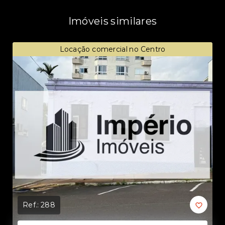
Imóveis similares
Locação comercial no Centro
Ref.:
288
Ref