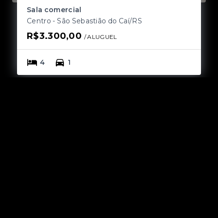
Sala comercial
S
Centro - São Sebastião do Caí/RS
Ce
R$3.300,00
R
/ 
ALUGUEL
4
1