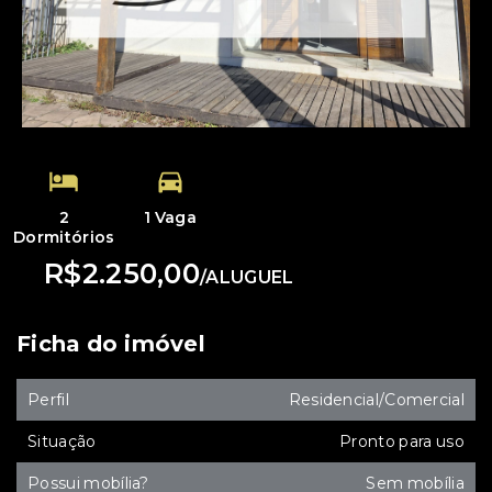
2
1 Vaga
Dormitórios
R$2.250,00
/
ALUGUEL
Ficha do imóvel
Perfil
Residencial/Comercial
Situação
Pronto para uso
Possui mobília?
Sem mobília