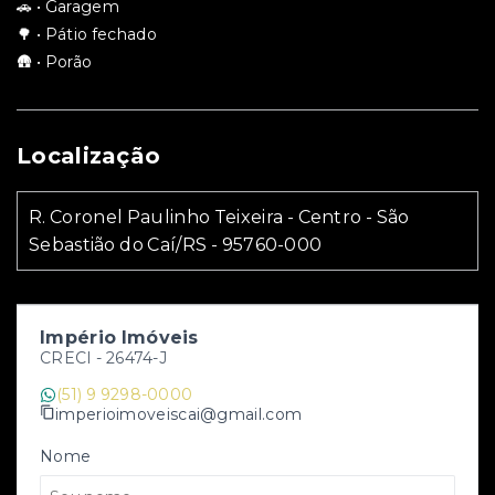
🚗 • Garagem
🌳 • Pátio fechado
🛖 • Porão
Localização
R. Coronel Paulinho Teixeira - Centro - São
Sebastião do Caí/RS
- 95760-000
Império Imóveis
CRECI -
26474-J
(51) 9 9298-0000
imperioimoveiscai@gmail.com
Nome