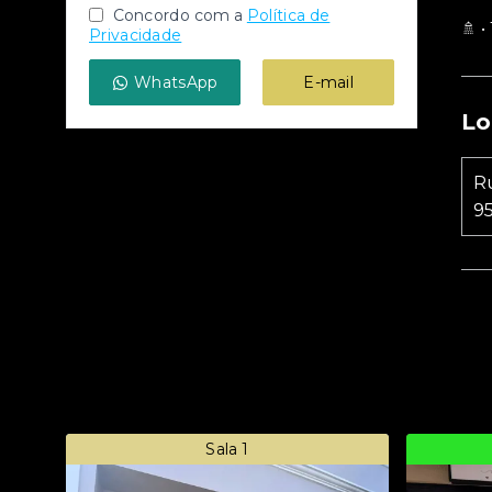
Concordo com a
Política de
🚿 •
Privacidade
WhatsApp
E-mail
Lo
Ru
9
Sala 1