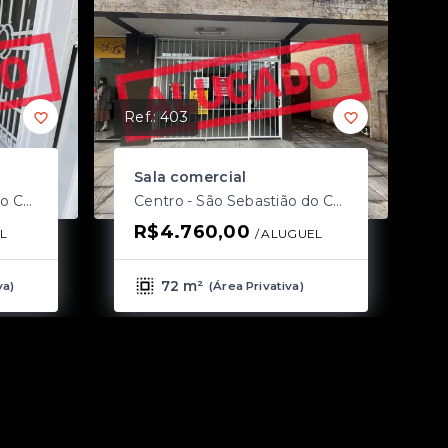
Ref.:
403
Sala comercial
Centro - São Sebastião do Caí/RS
Centro - São Sebastião do Caí/RS
R$4.760,00
L
/ 
ALUGUEL
72 m²
va
)
(
Área Privativa
)