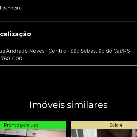
 1 banheiro
calização
a Andrade Neves - Centro - São Sebastião do Caí/RS
-
5760-000
Imóveis similares
Pronto para uso
Sala 4