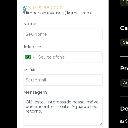
1 
(51) 9 9298-0000
imperioimoveiscai@gmail.com
Nome
Ca
Sa
Telefone
Pr
E-mail
A
Mensagem
De
🏡 