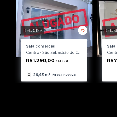
Ref.:
0129
Ref.:
3
Sala comercial
Sala
Centro - São Sebastião do Caí/RS
R$1.290,00
R$7
/ 
ALUGUEL
26,43 m²
(
Área Privativa
)