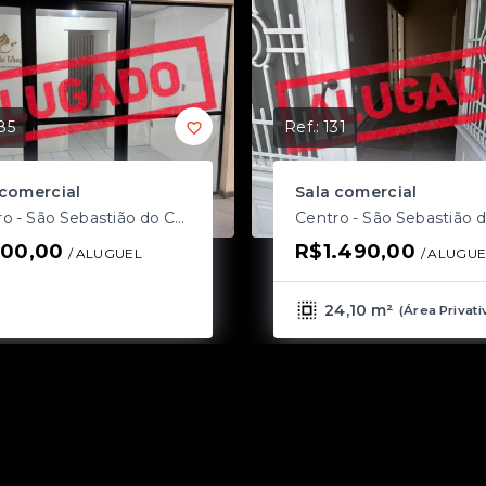
85
Ref.:
131
 comercial
Sala comercial
Centro - São Sebastião do Caí/RS
00,00
R$1.490,00
/ 
ALUGUEL
/ 
ALUGUE
24,10 m²
(
Área Privati