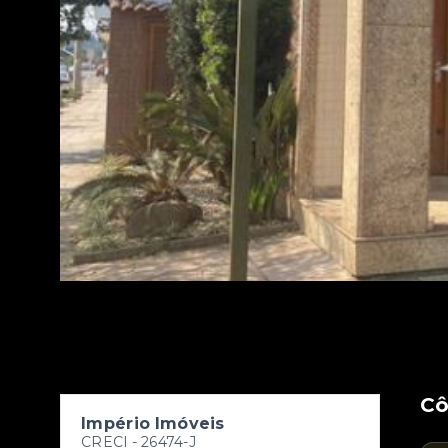
C
Império Imóveis
CRECI -
26474-J