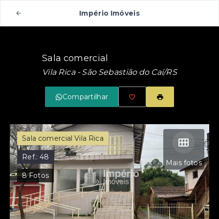
Império Imóveis
Sala comercial
Vila Rica - São Sebastião do Caí/RS
Compartilhar
Sala comercial Vila Rica
Ref.:
48
Mais fotos
8
Fotos