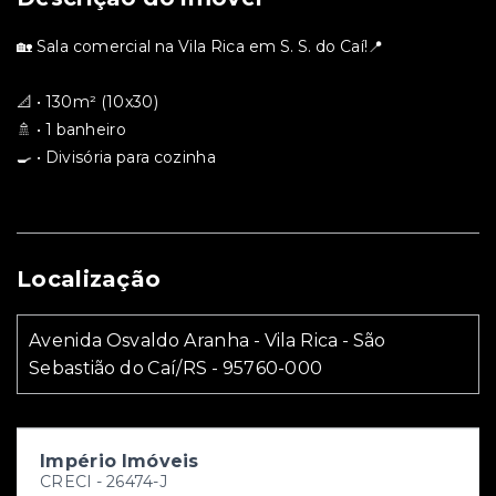
🏡 Sala comercial na Vila Rica em S. S. do Caí!📍
📐 • 130m² (10x30)
🚿 • 1 banheiro
🍳 • Divisória para cozinha
Localização
Avenida Osvaldo Aranha - Vila Rica - São
Sebastião do Caí/RS
- 95760-000
Império Imóveis
CRECI -
26474-J