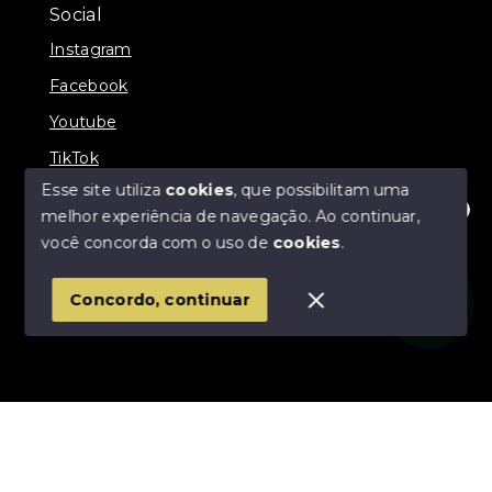
Social
Instagram
Facebook
Youtube
TikTok
Esse site utiliza
cookies
, que possibilitam uma
melhor experiência de navegação.
Ao continuar,
Olá! Estamos disponíveis para te ajudar.
você concorda com o uso de
cookies
.
© Copyright 2026 - Império Imóveis - Todos os
direitos reservados
Concordo, continuar
SITE PARA IMOBILIARIA
Início
Histórico
Favoritos