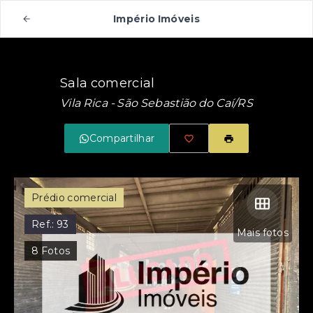
Império Imóveis
Sala comercial
Vila Rica - São Sebastião do Caí/RS
Compartilhar
Prédio comercial
Ref.:
93
Mais fotos
8
Fotos