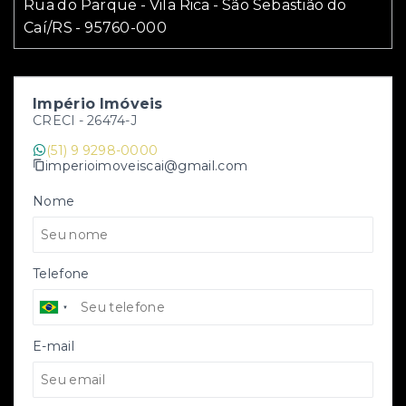
Rua do Parque - Vila Rica - São Sebastião do
Caí/RS
- 95760-000
Império Imóveis
CRECI -
26474-J
(51) 9 9298-0000
imperioimoveiscai@gmail.com
Nome
Telefone
E-mail