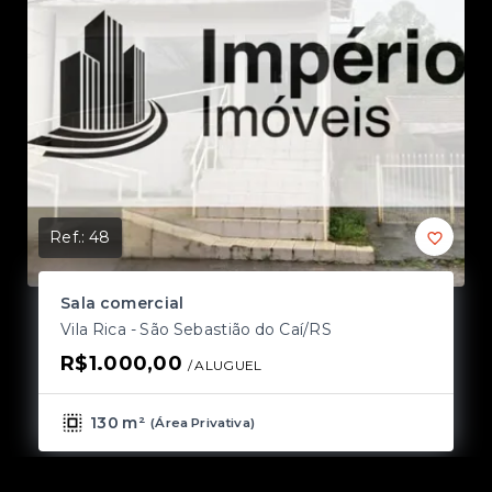
Ref.:
48
Ref
Sala comercial
S
Vila Rica - São Sebastião do Caí/RS
Vi
R$1.000,00
R
/ 
ALUGUEL
130 m²
(
Área Privativa
)