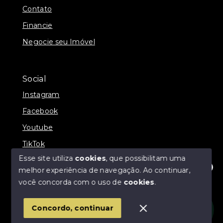
Contato
Financie
Negocie seu Imóvel
Social
Instagram
Facebook
Youtube
TikTok
Esse site utiliza
cookies
, que possibilitam uma
melhor experiência de navegação.
Ao continuar,
Olá! Estamos disponíveis para te ajudar.
você concorda com o uso de
cookies
.
© Copyright 2026 - Império Imóveis - Todos os
direitos reservados
Concordo, continuar
SITE PARA IMOBILIARIA