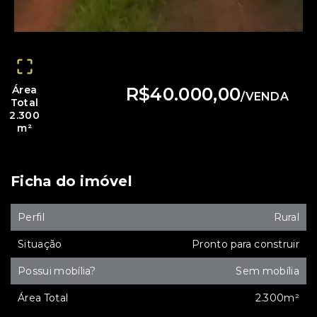
Área
R$40.000,00
/
VENDA
Total
2.300
m²
Ficha do imóvel
Perfil
Rural
Situação
Pronto para construir
Possui mobília?
Sem mobília
Área Total
2.300m²