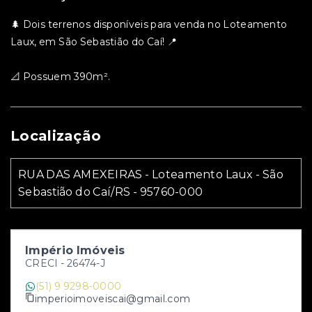
🌲 Dois terrenos disponíveis para venda no Loteamento
Laux, em São Sebastião do Caí! 📍
📐 Possuem 390m².
Localização
RUA DAS AMEXEIRAS - Loteamento Laux - São
Sebastião do Caí/RS
- 95760-000
Império Imóveis
CRECI -
26474-J
(51) 9 9298-0000
imperioimoveiscai@gmail.com