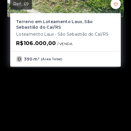
Ref.:
69
Ref
Terreno em Loteamento Laux, São
T
Sebastião do Caí/RS
L
Loteamento Laux - São Sebastião do Caí/RS
R
R$106.000,00
/ 
VENDA
390 m²
(
Área Total
)