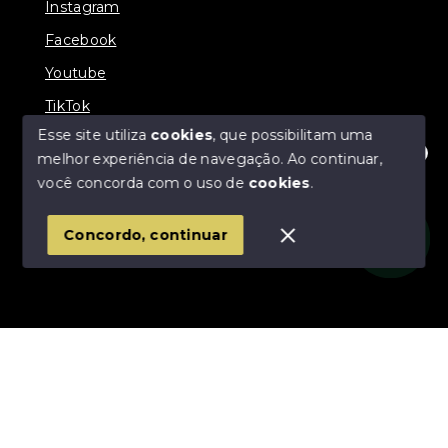
Instagram
Facebook
Youtube
TikTok
Esse site utiliza
cookies
, que possibilitam uma
melhor experiência de navegação.
Ao continuar,
Olá! Estamos disponíveis para te ajudar.
você concorda com o uso de
cookies
.
© Copyright 2026 - Império Imóveis - Todos os
direitos reservados
Concordo, continuar
SITE PARA IMOBILIARIA
Início
Histórico
Favoritos