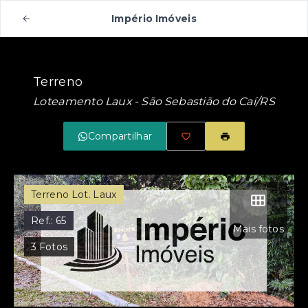
Império Imóveis
Terreno
Loteamento Laux - São Sebastião do Caí/RS
Compartilhar
Terreno Lot. Laux
Ref.:
65
Mais fotos
3
Fotos