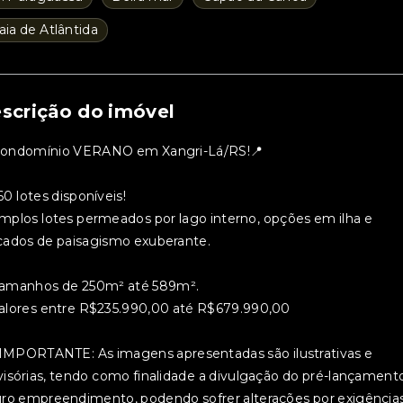
aia de Atlântida
scrição do imóvel
Condomínio VERANO em Xangri-Lá/RS!📍
0 lotes disponíveis!
mplos lotes permeados por lago interno, opções em ilha e
cados de paisagismo exuberante.
Tamanhos de 250m² até 589m².
Valores entre R$235.990,00 até R$679.990,00
 IMPORTANTE: As imagens apresentadas são ilustrativas e
visórias, tendo como finalidade a divulgação do pré-lançament
uro empreendimento, podendo sofrer alterações por exigência