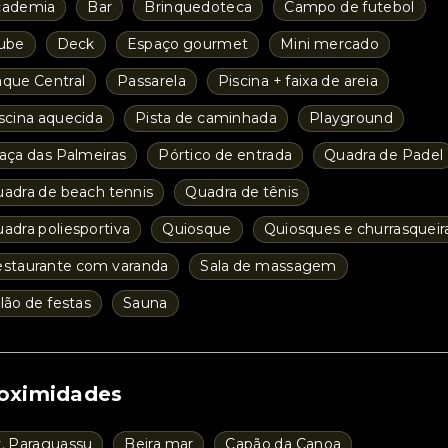
cademia
Bar
Brinquedoteca
Campo de futebol
ube
Deck
Espaço gourmet
Mini mercado
que Central
Passarela
Piscina + faixa de areia
scina aquecida
Pista de caminhada
Playground
aça das Palmeiras
Pórtico de entrada
Quadra de Padel
adra de beach tennis
Quadra de tênis
adra poliesportiva
Quiosque
Quiosques e churrasqueir
staurante com varanda
Sala de massagem
lão de festas
Sauna
oximidades
. Paraguassu
Beira mar
Capão da Canoa