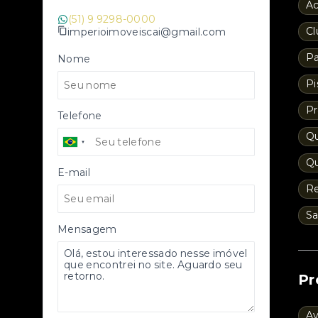
A
(51) 9 9298-0000
Cl
imperioimoveiscai@gmail.com
Pa
Nome
Pi
Pr
Telefone
Qu
Qu
E-mail
Re
Sa
Mensagem
Pr
Av