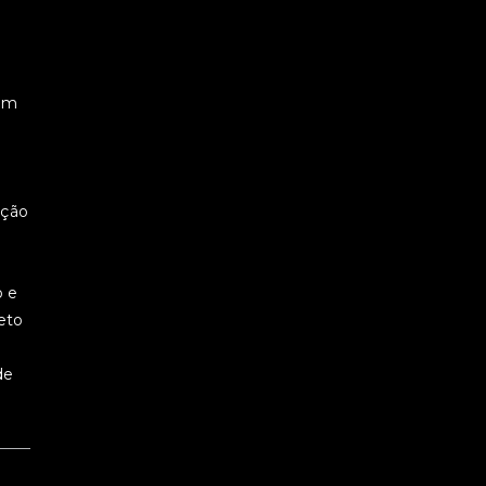
uem
ação
o e
eto
de