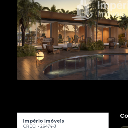
Co
Império Imóveis
CRECI -
26474-J