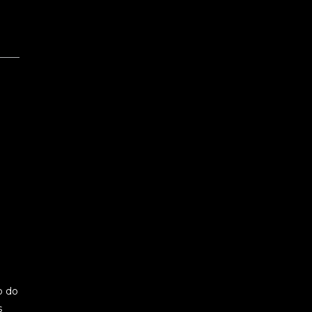
o do
s