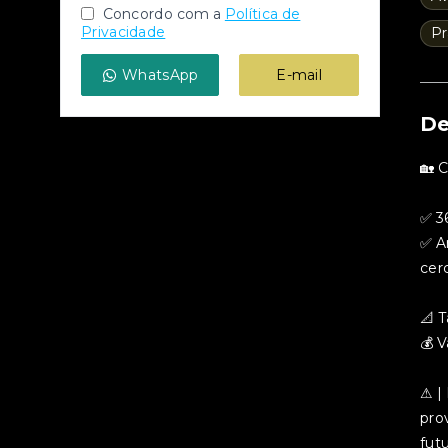
Concordo com a
Política de
Privacidade
Pr
WhatsApp
E-mail
De
🏡 
✅ 36
✅ A
cer
📐 
💰 
⚠ |
pro
fut