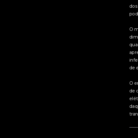
dos
pod
O m
dim
qua
apr
inf
de 
O e
de 
elé
daq
tra