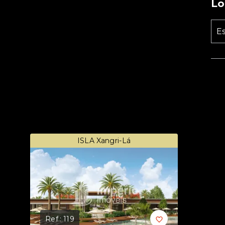
Lo
Es
ISLA Xangri-Lá
Ref.:
119